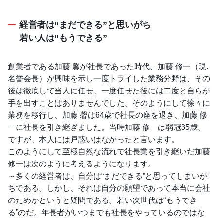
経営者は“まだできる”と思いがち
若い人は“もうできる”
創業者である加藤 馨が社長であった時代、加藤 修一（現.
名誉会長）が興味を示し一度トライした業務分野は、その
後は徹底して当人に任せ、一度任せた後には二度と自らが
手を出すことはありませんでした。そのようにして徐々に
業務を移行し、加藤 馨は64歳で社長の座を退き、加藤 修
一に社長を引き継ぎました。当時加藤 修一は弱冠35歳。
ですが、本人には戸惑いはなかったと言います。
このようにして至極自然な流れで社長業を引き継いだ加藤
修一は次のように考えるようになります。
～多くの経営者は、自分は“まだできる”と思ってしまいが
ちである。しかし、それは自分の願望であって本当に会社
のためかというと疑問である。若い次世代は“もうでき
る”のだ。年長者がいつまでも社長をやっているのではな