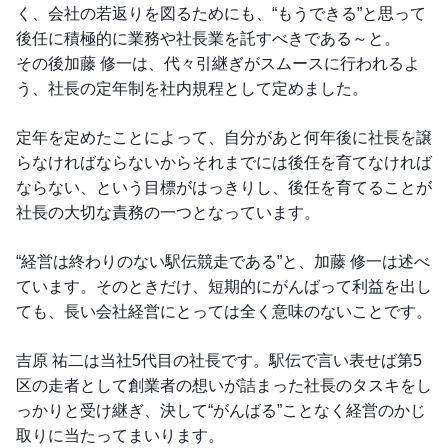
く、会社の若返りを図るためにも、“もうできる”と思って
後任に積極的に業務や社長業を託すべきである～と。
その後加藤 修一は、代々引継ぎがスムースに行われるよ
う、社長の定年制を社内規程として定めました。
定年を定めたことによって、自分があと何年後に社長を譲
らなければならないからそれまでには後任を育てなければ
ならない、という目標がはっきりし、後任を育てることが
社長の大切な責務の一つとなっています。
“経営は終わりのない駅伝競走である”と、加藤 修一は述べ
ています。そのときだけ、短期的にがんばって利益を出し
ても、長い会社経営にとっては全く意味のないことです。
吉原 祐二は当社5代目の社長です。駅伝で言い表せば第5
区の走者として創業者の想いが詰まった社長のタスキをし
っかりと受け継ぎ、決して“がんばる”ことなく経営のかじ
取りに当たってまいります。