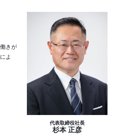
働きが
によ
代表取締役社長
杉本 正彦