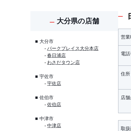
大分県の店舗
営業
大分市
パークプレイス大分本店
電話
春日浦店
わさだタウン店
住所
宇佐市
宇佐店
佐伯市
店舗
佐伯店
中津市
中津店
取扱