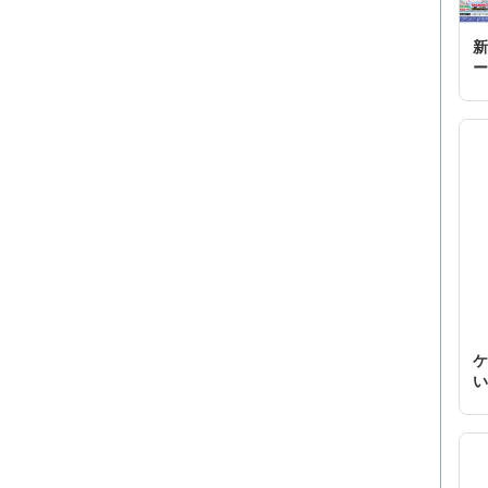
新
ー
ケ
い