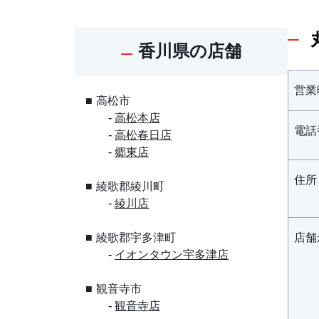
香川県の店舗
営業
高松市
高松本店
電話
高松春日店
郷東店
住所
綾歌郡綾川町
綾川店
綾歌郡宇多津町
店舗
イオンタウン宇多津店
観音寺市
観音寺店