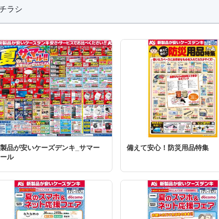
bチラシ
製品が安いケーズデンキ_サマー
備えて安心！防災用品特集
ール