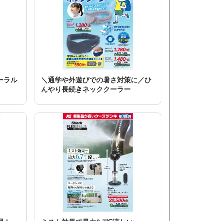
ーラル
＼通学や外遊びでの暑さ対策に／ひ
んやり長続きネッククーラー