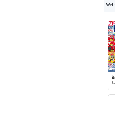
We
新
セ