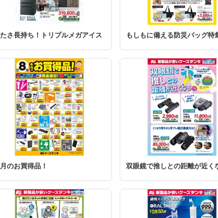
たさ長持ち！トリプルメガアイス
もしもに備える防災バッグ特
月のお買得品！
双眼鏡で推しとの距離が近く