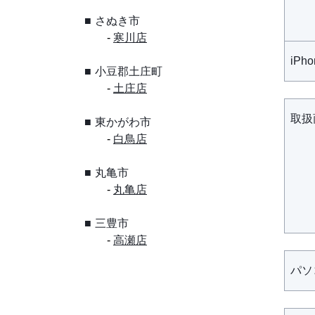
さぬき市
寒川店
iPh
小豆郡土庄町
土庄店
取扱
東かがわ市
白鳥店
丸亀市
丸亀店
三豊市
高瀬店
パソ