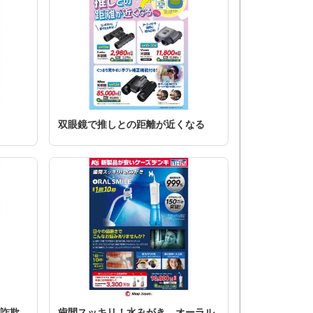
双眼鏡で推しとの距離が近くなる
ト詐欺
歯間スッキリ！水みがき オーラル