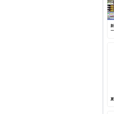
新
ー
夏