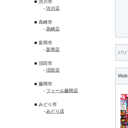
渋川市
渋川店
高崎市
高崎店
富岡市
富岡店
パソ
沼田市
沼田店
We
藤岡市
フィール藤岡店
みどり市
みどり店