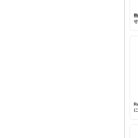
熱
せ
R
に