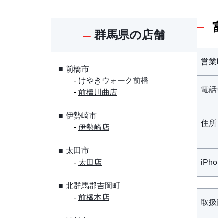
群馬県の店舗
営業
前橋市
けやきウォーク前橋
電話
前橋川曲店
伊勢崎市
住所
伊勢崎店
太田市
太田店
iPh
北群馬郡吉岡町
前橋本店
取扱