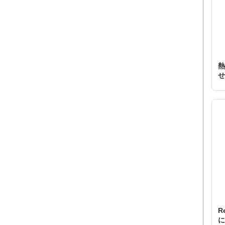
熱
せ
R
に