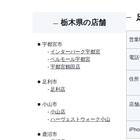
栃木県の店舗
営業
宇都宮市
インターパーク宇都宮
電話
ベルモール宇都宮
宇都宮鶴田店
住所
足利市
足利店
小山市
店舗
小山店
ハーヴェストウォーク小山
iPh
鹿沼市