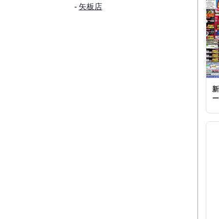
矢板店
新
ー