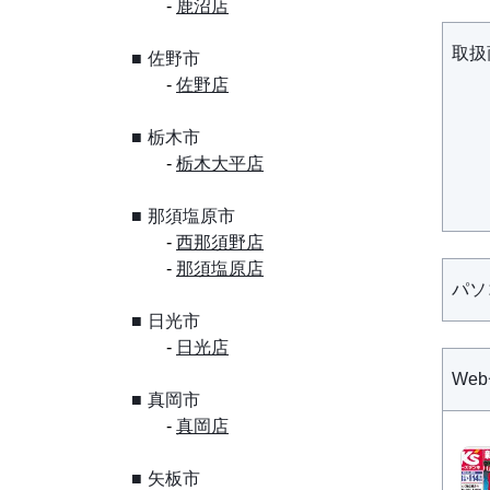
鹿沼店
取扱
佐野市
佐野店
栃木市
栃木大平店
那須塩原市
西那須野店
那須塩原店
パソ
日光市
日光店
We
真岡市
真岡店
矢板市