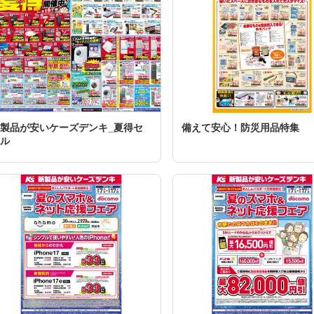
製品が安いケーズデンキ_夏得セ
備えて安心！防災用品特集
ル