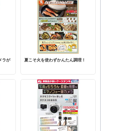
メラが
夏こそ火を使わずかんたん調理！