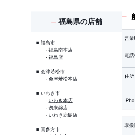
福島県の店舗
営業
福島市
福島南本店
電話
福島店
会津若松市
住所
会津若松本店
いわき市
いわき本店
iPh
勿来錦店
いわき鹿島店
取扱
喜多方市