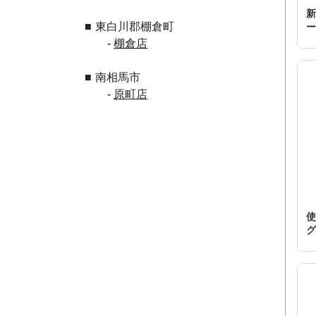
新
東白川郡棚倉町
ー
棚倉店
南相馬市
原町店
使
グ